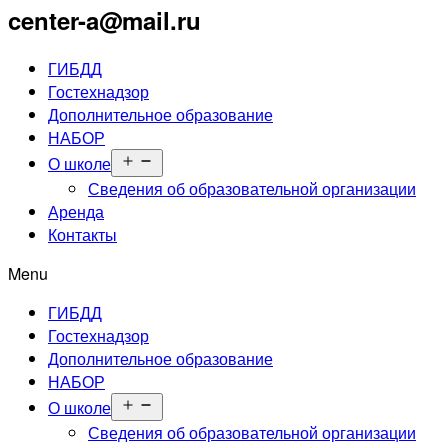
center-a@mail.ru
ГИБДД
Гостехнадзор
Дополнительное образование
НАБОР
Открыть
О школе
меню
Сведения об образовательной организации
Аренда
Контакты
Menu
ГИБДД
Гостехнадзор
Дополнительное образование
НАБОР
Открыть
О школе
меню
Сведения об образовательной организации