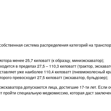
собственная система распределения категорий на транспор
тора менее 25,7 киловатт (к образцу, миниэкскаватор);
дится в пределах 27,5 – 110,3 киловатт (трактор, экскавато
тавляет уже наиболее 110,4 киловатт (пневмоколесный кран
орого превосходит 27,5 киловатт (экскаватор, бульдозер);
кскаватора допускаются лица, достигшие 17-ти лет. Если о
тоит пройти специальную медкомиссию, которая даст заключ