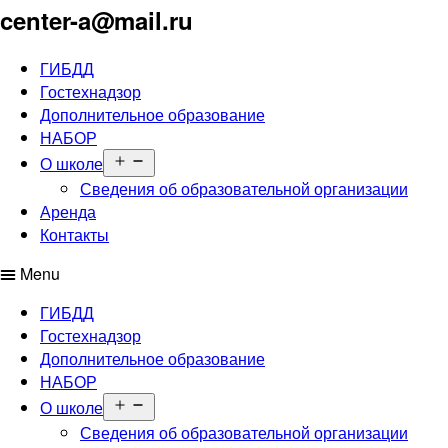
center-a@mail.ru
ГИБДД
Гостехнадзор
Дополнительное образование
НАБОР
Открыть
О школе
меню
Сведения об образовательной организации
Аренда
Контакты
Menu
ГИБДД
Гостехнадзор
Дополнительное образование
НАБОР
Открыть
О школе
меню
Сведения об образовательной организации