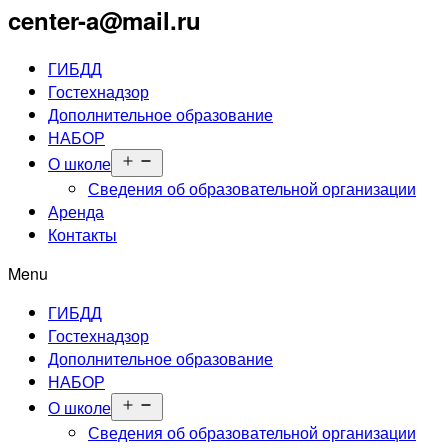
center-a@mail.ru
ГИБДД
Гостехнадзор
Дополнительное образование
НАБОР
Открыть
О школе
меню
Сведения об образовательной организации
Аренда
Контакты
Menu
ГИБДД
Гостехнадзор
Дополнительное образование
НАБОР
Открыть
О школе
меню
Сведения об образовательной организации